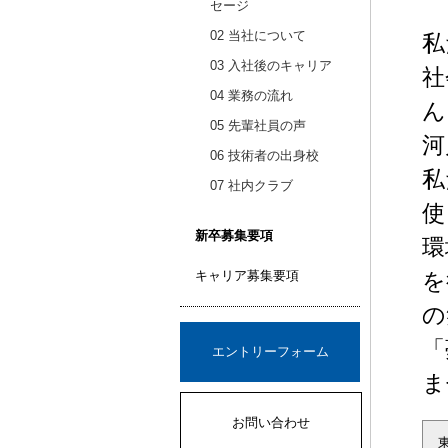
セージ
02 当社について
私
03 入社後のキャリア
社
04 業務の流れ
ん
05 先輩社員の声
河
06 技術者の出身校
私
07 社内クラブ
使
新卒募集要項
環
キャリア募集要項
を
の
「
エントリーフォーム
ま
お問い合わせ