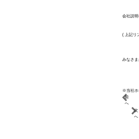
会社説明
( 上記
みなさま
※当社ホ
前
へ
次
へ