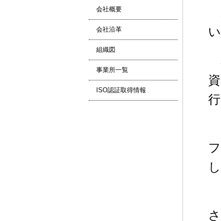
会社概要
い
会社沿革
組織図
事業所一覧
資
ISO認証取得情報
行
フ
し
さ