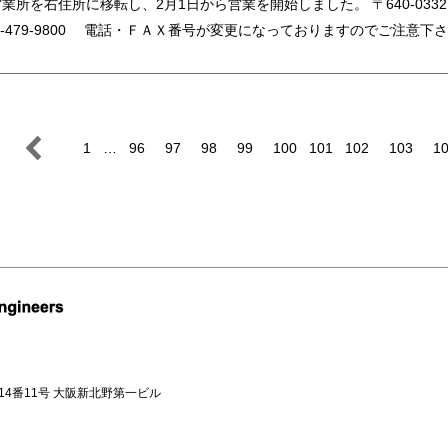
所を右住所に移転し、2月1日から営業を開始しました。 〒640-0332 和歌山市
073-479-9800 電話・ＦＡＸ番号が変更になっておりますのでご注意下
1
…
96
97
98
99
100
101
102
103
1
目14番11号 大阪新北野第一ビル