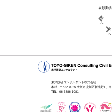
表彰実績
前
へ
次
へ
東洋技研コンサルタント株式会社
本社
〒532-0025 大阪市淀川区新北野1丁
TEL
06-6886-1081