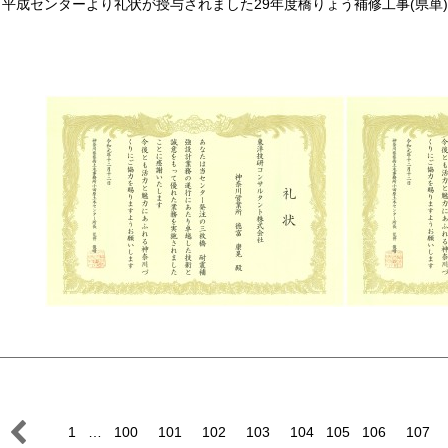
平成センターより礼状が授与されました29年度橋りょう補修工事(県単)
1
…
100
101
102
103
104
105
106
107